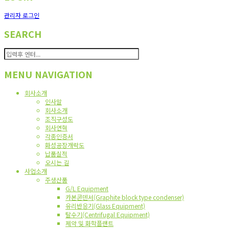
관리자 로그인
SEARCH
MENU NAVIGATION
회사소개
인사말
회사소개
조직구성도
회사연혁
각종인증서
화성공장개략도
납품실적
오시는 길
사업소개
주생산품
G/L Equipment
카본콘덴서(Graphite block type condenser)
유리반응기(Glass Equipment)
탈수기(Centrifugal Equipment)
제약 및 화학플랜트