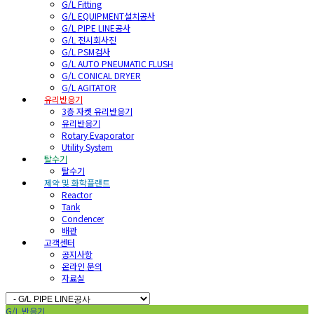
G/L Fitting
G/L EQUIPMENT설치공사
G/L PIPE LINE공사
G/L 전시회사진
G/L PSM검사
G/L AUTO PNEUMATIC FLUSH
G/L CONICAL DRYER
G/L AGITATOR
유리반응기
3층 자켓 유리반응기
유리반응기
Rotary Evaporator
Utility System
탈수기
탈수기
제약 및 화학플랜트
Reactor
Tank
Condencer
배관
고객센터
공지사항
온라인 문의
자료실
G/L 반응기