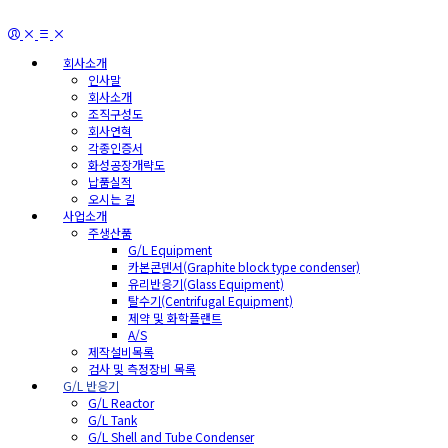
회사소개
인사말
회사소개
조직구성도
회사연혁
각종인증서
화성공장개략도
납품실적
오시는 길
사업소개
주생산품
G/L Equipment
카본콘덴서(Graphite block type condenser)
유리반응기(Glass Equipment)
탈수기(Centrifugal Equipment)
제약 및 화학플랜트
A/S
제작설비목록
검사 및 측정장비 목록
G/L 반응기
G/L Reactor
G/L Tank
G/L Shell and Tube Condenser