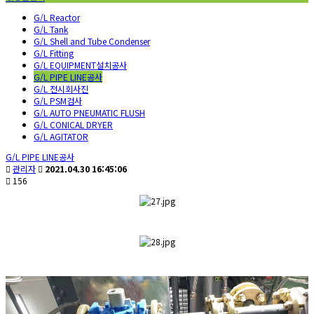
G/L Reactor
G/L Tank
G/L Shell and Tube Condenser
G/L Fitting
G/L EQUIPMENT설치공사
G/L PIPE LINE공사
G/L 전시회사진
G/L PSM검사
G/L AUTO PNEUMATIC FLUSH
G/L CONICAL DRYER
G/L AGITATOR
G/L PIPE LINE공사
관리자
2021.04.30 16:45:06
156