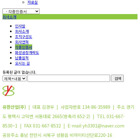
자료실
회사소개
인사말
회사소개
조직구성도
회사연혁
각종인증서
화성공장개략도
납품실적
오시는 길
등록된 글이 없습니다.
검색
유한산업(주)
| 대표 김경우 | 사업자번호 134-86-35989 | 주소 경기
도 평택시 고덕면 서동대로 2665(방축리 652-2) | TEL 031-667-
8530~1 | FAX 031-667-8532 | E-mail yh3301@naver.com
공장주소 충남 천안시 서북구 성환읍 비아이티산단로220-16