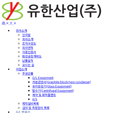
회사소개
인사말
회사소개
조직구성도
회사연혁
각종인증서
화성공장개략도
납품실적
오시는 길
사업소개
주생산품
G/L Equipment
카본콘덴서(Graphite block type condenser)
유리반응기(Glass Equipment)
탈수기(Centrifugal Equipment)
제약 및 화학플랜트
A/S
제작설비목록
검사 및 측정장비 목록
G/L 반응기