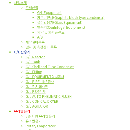
사업소개
주생산품
G/L Equipment
카본콘덴서(Graphite block type condenser)
유리반응기(Glass Equipment)
탈수기(Centrifugal Equipment)
제약 및 화학플랜트
A/S
제작설비목록
검사 및 측정장비 목록
G/L 반응기
G/L Reactor
G/L Tank
G/L Shell and Tube Condenser
G/L Fitting
G/L EQUIPMENT설치공사
G/L PIPE LINE공사
G/L 전시회사진
G/L PSM검사
G/L AUTO PNEUMATIC FLUSH
G/L CONICAL DRYER
G/L AGITATOR
유리반응기
3층 자켓 유리반응기
유리반응기
Rotary Evaporator