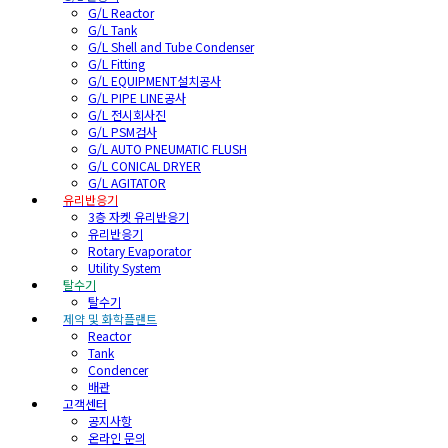
G/L Reactor
G/L Tank
G/L Shell and Tube Condenser
G/L Fitting
G/L EQUIPMENT설치공사
G/L PIPE LINE공사
G/L 전시회사진
G/L PSM검사
G/L AUTO PNEUMATIC FLUSH
G/L CONICAL DRYER
G/L AGITATOR
유리반응기
3층 자켓 유리반응기
유리반응기
Rotary Evaporator
Utility System
탈수기
탈수기
제약 및 화학플랜트
Reactor
Tank
Condencer
배관
고객센터
공지사항
온라인 문의