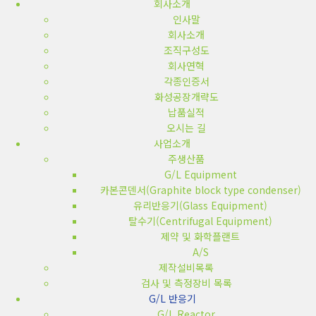
회사소개
인사말
회사소개
조직구성도
회사연혁
각종인증서
화성공장개략도
납품실적
오시는 길
사업소개
주생산품
G/L Equipment
카본콘덴서(Graphite block type condenser)
유리반응기(Glass Equipment)
탈수기(Centrifugal Equipment)
제약 및 화학플랜트
A/S
제작설비목록
검사 및 측정장비 목록
G/L 반응기
G/L Reactor