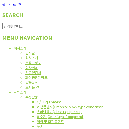
관리자 로그인
SEARCH
MENU NAVIGATION
회사소개
인사말
회사소개
조직구성도
회사연혁
각종인증서
화성공장개략도
납품실적
오시는 길
사업소개
주생산품
G/L Equipment
카본콘덴서(Graphite block type condenser)
유리반응기(Glass Equipment)
탈수기(Centrifugal Equipment)
제약 및 화학플랜트
A/S