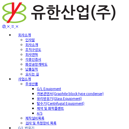
회사소개
인사말
회사소개
조직구성도
회사연혁
각종인증서
화성공장개략도
납품실적
오시는 길
사업소개
주생산품
G/L Equipment
카본콘덴서(Graphite block type condenser)
유리반응기(Glass Equipment)
탈수기(Centrifugal Equipment)
제약 및 화학플랜트
A/S
제작설비목록
검사 및 측정장비 목록
G/L 반응기