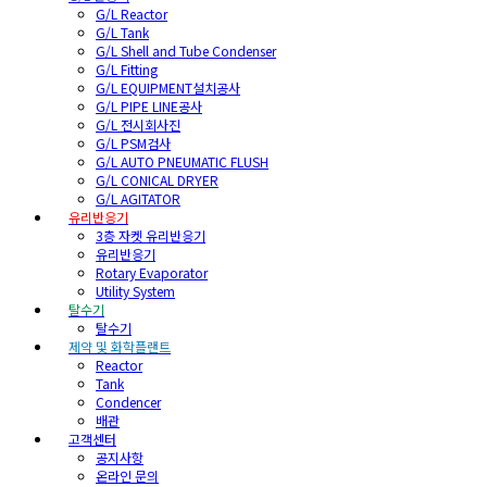
G/L Reactor
G/L Tank
G/L Shell and Tube Condenser
G/L Fitting
G/L EQUIPMENT설치공사
G/L PIPE LINE공사
G/L 전시회사진
G/L PSM검사
G/L AUTO PNEUMATIC FLUSH
G/L CONICAL DRYER
G/L AGITATOR
유리반응기
3층 자켓 유리반응기
유리반응기
Rotary Evaporator
Utility System
탈수기
탈수기
제약 및 화학플랜트
Reactor
Tank
Condencer
배관
고객센터
공지사항
온라인 문의