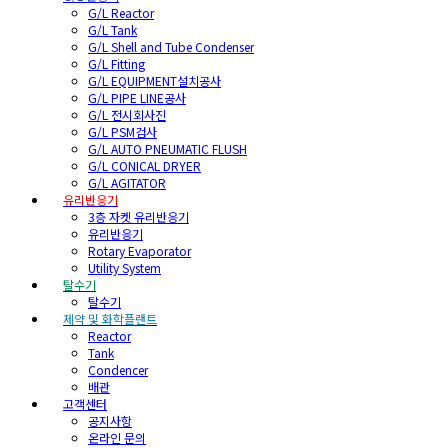
G/L Reactor
G/L Tank
G/L Shell and Tube Condenser
G/L Fitting
G/L EQUIPMENT설치공사
G/L PIPE LINE공사
G/L 전시회사진
G/L PSM검사
G/L AUTO PNEUMATIC FLUSH
G/L CONICAL DRYER
G/L AGITATOR
유리반응기
3층 자켓 유리반응기
유리반응기
Rotary Evaporator
Utility System
탈수기
탈수기
제약 및 화학플랜트
Reactor
Tank
Condencer
배관
고객센터
공지사항
온라인 문의