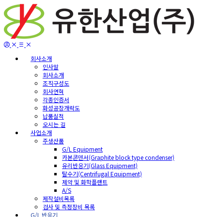
회사소개
인사말
회사소개
조직구성도
회사연혁
각종인증서
화성공장개략도
납품실적
오시는 길
사업소개
주생산품
G/L Equipment
카본콘덴서(Graphite block type condenser)
유리반응기(Glass Equipment)
탈수기(Centrifugal Equipment)
제약 및 화학플랜트
A/S
제작설비목록
검사 및 측정장비 목록
G/L 반응기