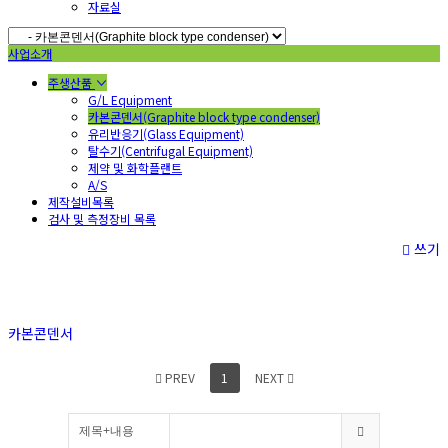
자료실
사업소개
주생산품
G/L Equipment
카본콘덴서(Graphite block type condenser)
유리반응기(Glass Equipment)
탈수기(Centrifugal Equipment)
제약 및 화학플랜트
A/S
제작설비목록
검사 및 측정장비 목록
쓰기
카본콘덴서
PREV
1
NEXT