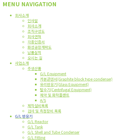
MENU NAVIGATION
회사소개
인사말
회사소개
조직구성도
회사연혁
각종인증서
화성공장개략도
납품실적
오시는 길
사업소개
주생산품
G/L Equipment
카본콘덴서(Graphite block type condenser)
유리반응기(Glass Equipment)
탈수기(Centrifugal Equipment)
제약 및 화학플랜트
A/S
제작설비목록
검사 및 측정장비 목록
G/L 반응기
G/L Reactor
G/L Tank
G/L Shell and Tube Condenser
G/L Fitting