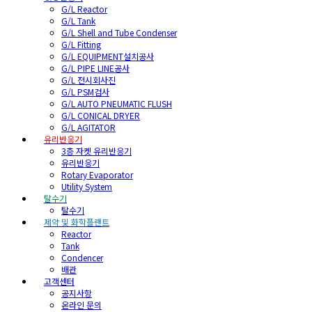
G/L Reactor
G/L Tank
G/L Shell and Tube Condenser
G/L Fitting
G/L EQUIPMENT설치공사
G/L PIPE LINE공사
G/L 전시회사진
G/L PSM검사
G/L AUTO PNEUMATIC FLUSH
G/L CONICAL DRYER
G/L AGITATOR
유리반응기
3층 자켓 유리반응기
유리반응기
Rotary Evaporator
Utility System
탈수기
탈수기
제약 및 화학플랜트
Reactor
Tank
Condencer
배관
고객센터
공지사항
온라인 문의