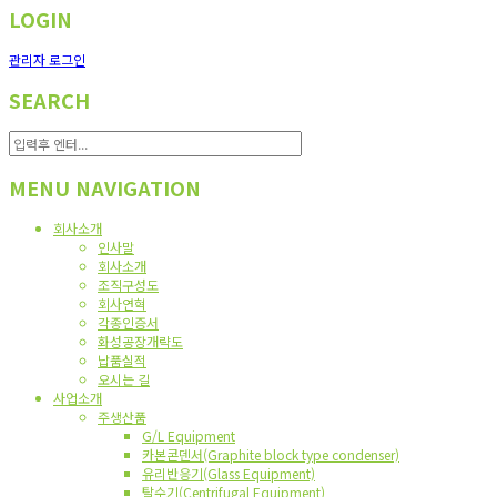
LOGIN
관리자 로그인
SEARCH
MENU NAVIGATION
회사소개
인사말
회사소개
조직구성도
회사연혁
각종인증서
화성공장개략도
납품실적
오시는 길
사업소개
주생산품
G/L Equipment
카본콘덴서(Graphite block type condenser)
유리반응기(Glass Equipment)
탈수기(Centrifugal Equipment)