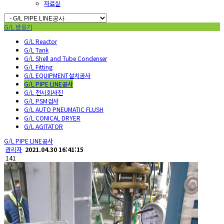
자료실
G/L 반응기
G/L Reactor
G/L Tank
G/L Shell and Tube Condenser
G/L Fitting
G/L EQUIPMENT설치공사
G/L PIPE LINE공사
G/L 전시회사진
G/L PSM검사
G/L AUTO PNEUMATIC FLUSH
G/L CONICAL DRYER
G/L AGITATOR
G/L PIPE LINE공사
관리자
2021.04.30 16:41:15
141