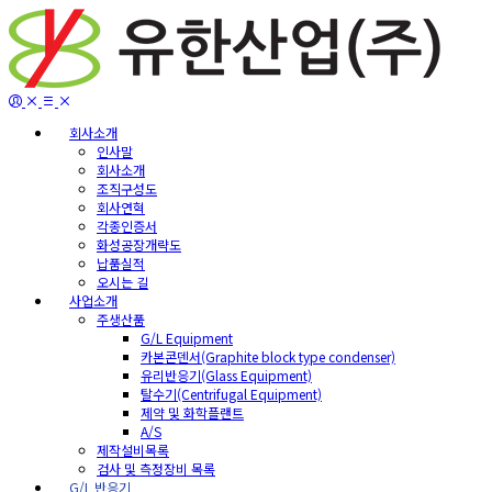
회사소개
인사말
회사소개
조직구성도
회사연혁
각종인증서
화성공장개략도
납품실적
오시는 길
사업소개
주생산품
G/L Equipment
카본콘덴서(Graphite block type condenser)
유리반응기(Glass Equipment)
탈수기(Centrifugal Equipment)
제약 및 화학플랜트
A/S
제작설비목록
검사 및 측정장비 목록
G/L 반응기