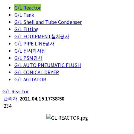
G/L Reactor
G/L Tank
G/L Shell and Tube Condenser
G/L Fitting
G/L EQUIPMENT설치공사
G/L PIPE LINE공사
G/L 전시회사진
G/L PSM검사
G/L AUTO PNEUMATIC FLUSH
G/L CONICAL DRYER
G/L AGITATOR
G/L Reactor
관리자
2021.04.15 17:38:50
234