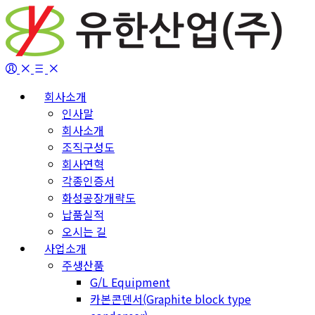
회사소개
인사말
회사소개
조직구성도
회사연혁
각종인증서
화성공장개략도
납품실적
오시는 길
사업소개
주생산품
G/L Equipment
카본콘덴서(Graphite block type