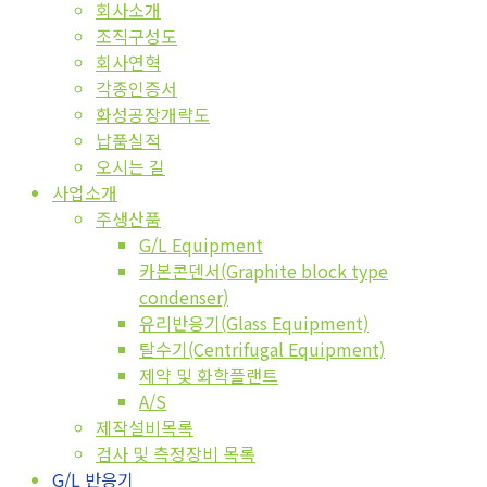
회사소개
조직구성도
회사연혁
각종인증서
화성공장개략도
납품실적
오시는 길
사업소개
주생산품
G/L Equipment
카본콘덴서(Graphite block type
condenser)
유리반응기(Glass Equipment)
탈수기(Centrifugal Equipment)
제약 및 화학플랜트
A/S
제작설비목록
검사 및 측정장비 목록
G/L 반응기