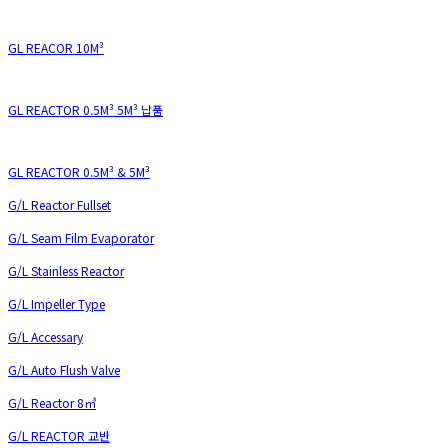
GL REACOR 10M³
GL REACTOR 0.5M³ 5M³ 납품
GL REACTOR 0.5M³ & 5M³
G/L Reactor Fullset
G/L Seam Film Evaporator
G/L Stainless Reactor
G/L Impeller Type
G/L Accessary
G/L Auto Flush Valve
G/L Reactor 8㎥
G/L REACTOR 교반