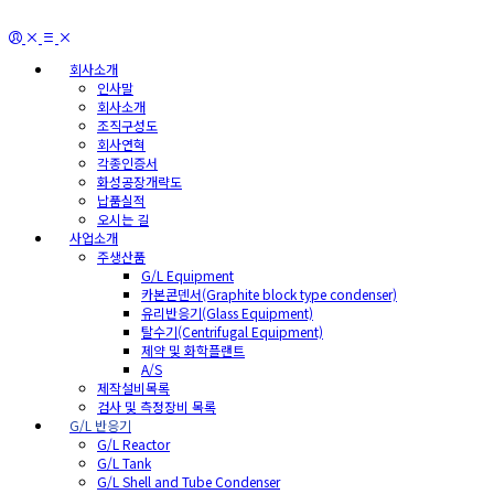
회사소개
인사말
회사소개
조직구성도
회사연혁
각종인증서
화성공장개략도
납품실적
오시는 길
사업소개
주생산품
G/L Equipment
카본콘덴서(Graphite block type condenser)
유리반응기(Glass Equipment)
탈수기(Centrifugal Equipment)
제약 및 화학플랜트
A/S
제작설비목록
검사 및 측정장비 목록
G/L 반응기
G/L Reactor
G/L Tank
G/L Shell and Tube Condenser