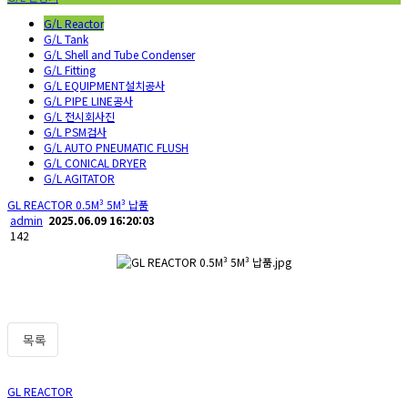
G/L Reactor
G/L Tank
G/L Shell and Tube Condenser
G/L Fitting
G/L EQUIPMENT설치공사
G/L PIPE LINE공사
G/L 전시회사진
G/L PSM검사
G/L AUTO PNEUMATIC FLUSH
G/L CONICAL DRYER
G/L AGITATOR
GL REACTOR 0.5M³ 5M³ 납품
admin
2025.06.09 16:20:03
142
목록
GL REACTOR