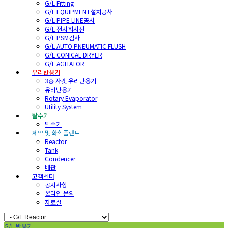
G/L Fitting
G/L EQUIPMENT설치공사
G/L PIPE LINE공사
G/L 전시회사진
G/L PSM검사
G/L AUTO PNEUMATIC FLUSH
G/L CONICAL DRYER
G/L AGITATOR
유리반응기
3층 자켓 유리반응기
유리반응기
Rotary Evaporator
Utility System
탈수기
탈수기
제약 및 화학플랜트
Reactor
Tank
Condencer
배관
고객센터
공지사항
온라인 문의
자료실
G/L 반응기