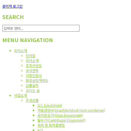
관리자 로그인
SEARCH
MENU NAVIGATION
회사소개
인사말
회사소개
조직구성도
회사연혁
각종인증서
화성공장개략도
납품실적
오시는 길
사업소개
주생산품
G/L Equipment
카본콘덴서(Graphite block type condenser)
유리반응기(Glass Equipment)
탈수기(Centrifugal Equipment)
제약 및 화학플랜트
A/S