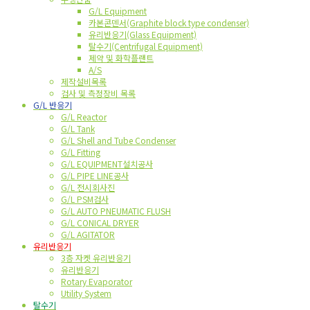
G/L Equipment
카본콘덴서(Graphite block type condenser)
유리반응기(Glass Equipment)
탈수기(Centrifugal Equipment)
제약 및 화학플랜트
A/S
제작설비목록
검사 및 측정장비 목록
G/L 반응기
G/L Reactor
G/L Tank
G/L Shell and Tube Condenser
G/L Fitting
G/L EQUIPMENT설치공사
G/L PIPE LINE공사
G/L 전시회사진
G/L PSM검사
G/L AUTO PNEUMATIC FLUSH
G/L CONICAL DRYER
G/L AGITATOR
유리반응기
3층 자켓 유리반응기
유리반응기
Rotary Evaporator
Utility System
탈수기