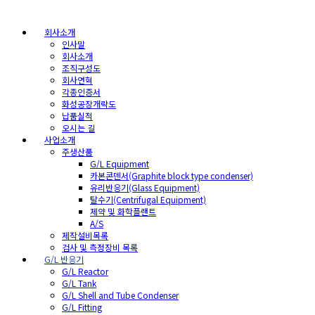
회사소개
인사말
회사소개
조직구성도
회사연혁
각종인증서
화성공장개략도
납품실적
오시는 길
사업소개
주생산품
G/L Equipment
카본콘덴서(Graphite block type condenser)
유리반응기(Glass Equipment)
탈수기(Centrifugal Equipment)
제약 및 화학플랜트
A/S
제작설비목록
검사 및 측정장비 목록
G/L 반응기
G/L Reactor
G/L Tank
G/L Shell and Tube Condenser
G/L Fitting