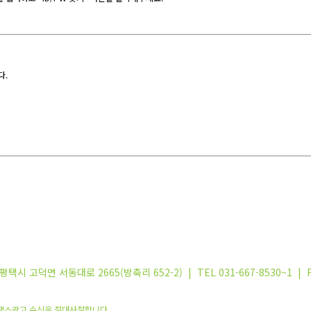
다.
고덕면 서동대로 2665(방축리 652-2) | TEL 031-667-8530~1 | FAX 
광고전화와 팩스광고 수신을 절대사절합니다.