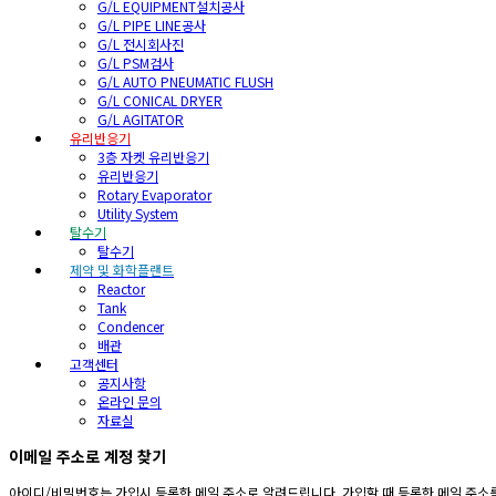
G/L EQUIPMENT설치공사
G/L PIPE LINE공사
G/L 전시회사진
G/L PSM검사
G/L AUTO PNEUMATIC FLUSH
G/L CONICAL DRYER
G/L AGITATOR
유리반응기
3층 자켓 유리반응기
유리반응기
Rotary Evaporator
Utility System
탈수기
탈수기
제약 및 화학플랜트
Reactor
Tank
Condencer
배관
고객센터
공지사항
온라인 문의
자료실
이메일 주소로 계정 찾기
아이디/비밀번호는 가입시 등록한 메일 주소로 알려드립니다. 가입할 때 등록한 메일 주소를 