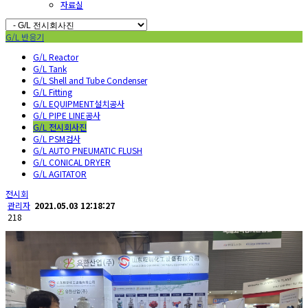
자료실
G/L 반응기
G/L Reactor
G/L Tank
G/L Shell and Tube Condenser
G/L Fitting
G/L EQUIPMENT설치공사
G/L PIPE LINE공사
G/L 전시회사진
G/L PSM검사
G/L AUTO PNEUMATIC FLUSH
G/L CONICAL DRYER
G/L AGITATOR
전시회
관리자
2021.05.03 12:18:27
218