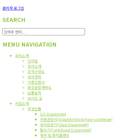
관리자 로그인
SEARCH
MENU NAVIGATION
회사소개
인사말
회사소개
조직구성도
회사연혁
각종인증서
화성공장개략도
납품실적
오시는 길
사업소개
주생산품
G/L Equipment
카본콘덴서(Graphite block type condenser)
유리반응기(Glass Equipment)
탈수기(Centrifugal Equipment)
제약 및 화학플랜트