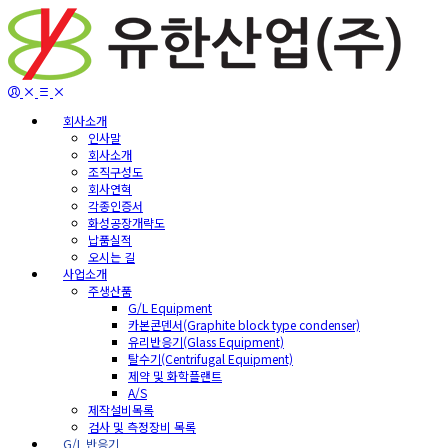
회사소개
인사말
회사소개
조직구성도
회사연혁
각종인증서
화성공장개략도
납품실적
오시는 길
사업소개
주생산품
G/L Equipment
카본콘덴서(Graphite block type condenser)
유리반응기(Glass Equipment)
탈수기(Centrifugal Equipment)
제약 및 화학플랜트
A/S
제작설비목록
검사 및 측정장비 목록
G/L 반응기