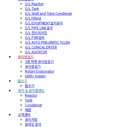
G/L Reactor
G/L Tank
G/L Shell and Tube Condenser
G/L Fitting
G/L EQUIPMENT설치공사
G/L PIPE LINE공사
G/L 전시회사진
G/L PSM검사
G/L AUTO PNEUMATIC FLUSH
G/L CONICAL DRYER
G/L AGITATOR
유리반응기
3층 자켓 유리반응기
유리반응기
Rotary Evaporator
Utility System
탈수기
탈수기
제약 및 화학플랜트
Reactor
Tank
Condencer
배관
고객센터
공지사항
온라인 문의