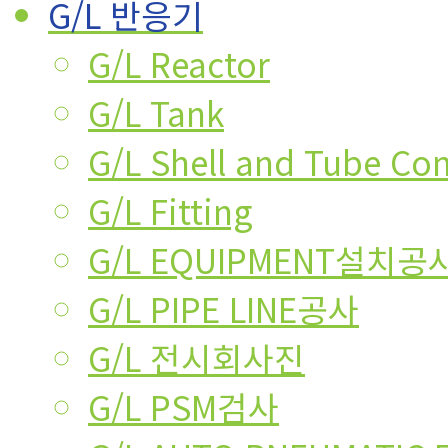
G/L 반응기
G/L Reactor
G/L Tank
G/L Shell and Tube Co
G/L Fitting
G/L EQUIPMENT설치공
G/L PIPE LINE공사
G/L 전시회사진
G/L PSM검사