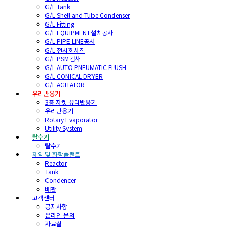
G/L Tank
G/L Shell and Tube Condenser
G/L Fitting
G/L EQUIPMENT설치공사
G/L PIPE LINE공사
G/L 전시회사진
G/L PSM검사
G/L AUTO PNEUMATIC FLUSH
G/L CONICAL DRYER
G/L AGITATOR
유리반응기
3층 자켓 유리반응기
유리반응기
Rotary Evaporator
Utility System
탈수기
탈수기
제약 및 화학플랜트
Reactor
Tank
Condencer
배관
고객센터
공지사항
온라인 문의
자료실