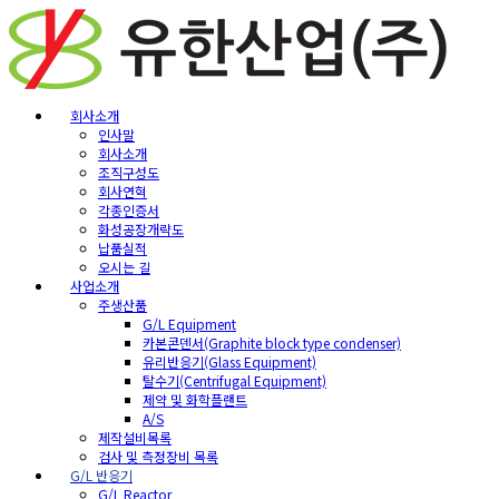
회사소개
인사말
회사소개
조직구성도
회사연혁
각종인증서
화성공장개략도
납품실적
오시는 길
사업소개
주생산품
G/L Equipment
카본콘덴서(Graphite block type condenser)
유리반응기(Glass Equipment)
탈수기(Centrifugal Equipment)
제약 및 화학플랜트
A/S
제작설비목록
검사 및 측정장비 목록
G/L 반응기
G/L Reactor