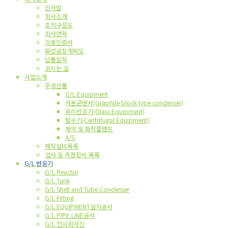
인사말
회사소개
조직구성도
회사연혁
각종인증서
화성공장개략도
납품실적
오시는 길
사업소개
주생산품
G/L Equipment
카본콘덴서(Graphite block type condenser)
유리반응기(Glass Equipment)
탈수기(Centrifugal Equipment)
제약 및 화학플랜트
A/S
제작설비목록
검사 및 측정장비 목록
G/L 반응기
G/L Reactor
G/L Tank
G/L Shell and Tube Condenser
G/L Fitting
G/L EQUIPMENT설치공사
G/L PIPE LINE공사
G/L 전시회사진